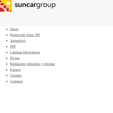
Inicio
Protección Solar 3M
Automóvil
PPF
Láminas Decorativas
Di-noc
Rotulación vehículos y oficinas
Estores
Clientes
Contacto
PPF