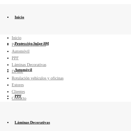
Inicio
Inicio
Protección Solar 3M
Protección Solar 3M
Automóvil
PPF
Láminas Decorativas
Automóvil
Di-noc
Rotulación vehículos y oficinas
Estores
Clientes
PPF
Contacto
Láminas Decorativas