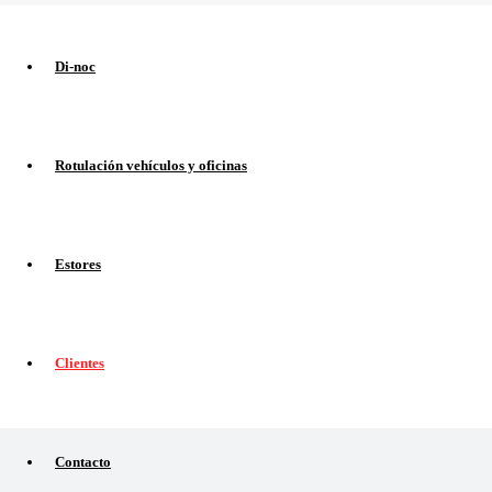
Di-noc
Rotulación vehículos y oficinas
Estores
Clientes
Contacto